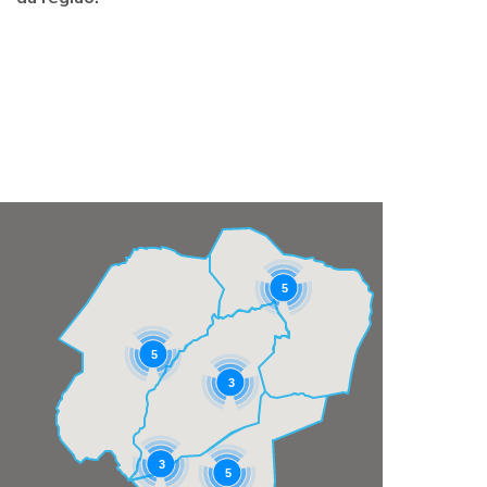
5
5
3
3
5