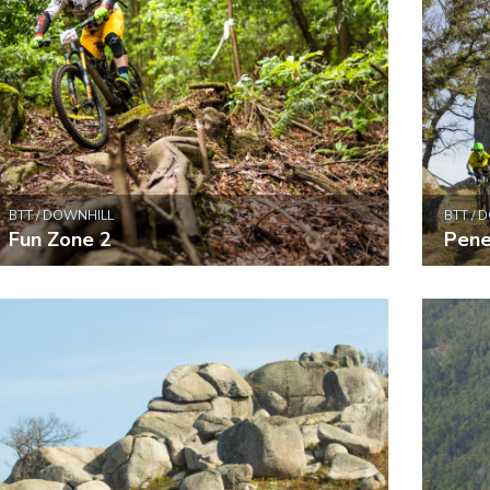
BTT / DOWNHILL
BTT / 
Fun Zone 2
Pene