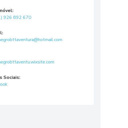
móvel:
1) 926 892 670
l:
egrobttaventura@hotmail.com
egrobttaventu.wixsite.com
 Sociais:
book