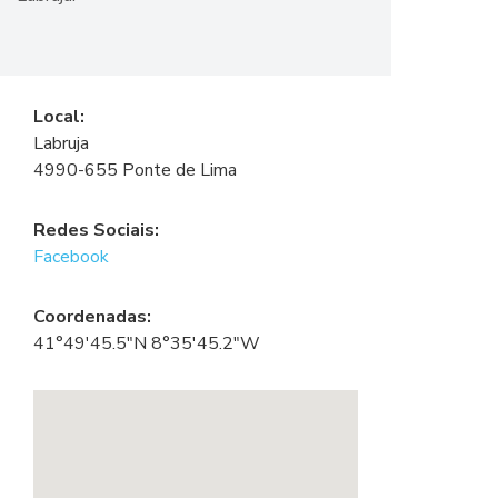
Local:
Labruja
4990-655 Ponte de Lima
Redes Sociais:
Facebook
Coordenadas:
41°49'45.5"N 8°35'45.2"W