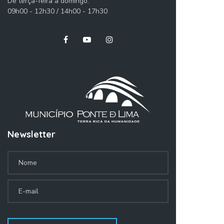
De terça-feira a domingo:
da Câmara Municipal de Ponte de
09h00 - 12h30 / 14h00 - 17h30
Lima, Eng.º Victor Mendes.O autarca
revelou que "o investimento público
tem que ser distribuído
equitativamente por todas as
freguesias, como alavanca para o
investimento privado (..) Esperamos
que esta obra e outras que façamos
aqui possam obter o retorno e a
dinâmica essencial para o
desenvolvimento deste território".O
Newsletter
Edil agradeceu ainda à junta de
freguesia que "desde a primeira hora
mostrou-se disponível para receber
o projeto", cedendo terreno para um
edifício de construção tradicional,
com balneários, WC, arrecadação e
sala para serviços
administrativos.Por sua vez, o