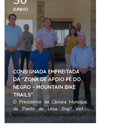
30
de Labrujó, Rendufe e Vilar do
JUNHO
Monte, sendo que só esta última
pertencia à ancestral tradição da
Mesa dos 4 Abades.
CONSIGNADA EMPREITADA
DA "ZONA DE APOIO PÉ DO
NEGRO – MOUNTAIN BIKE
TRAILS"
O Presidente da Câmara Municipal
de Ponte de Lima, Eng.º Victor
Mendes assinou o auto de
consignação da empreitada
Ler mais