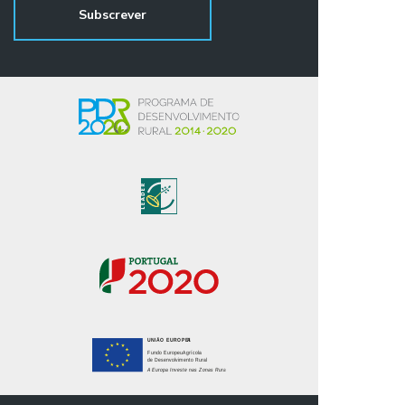
Presidente da junta de freguesia de
Bárrio e Cepões, Pedro Lima disse
que este projeto é "uma realidade e
uma mais-valia de apoio a este
território e ao BTT".In: www.cm-
pontedelima.pt/pages/mountainbiketrails