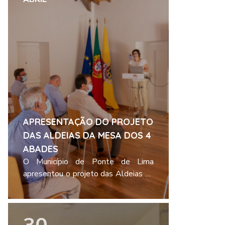
APRESENTAÇÃO DO PROJETO
DAS ALDEIAS DA MESA DOS 4
ABADES
O Município de Ponte de Lima
apresentou o projeto das Aldeias da
Mesa dos 4 Abades, o qual inclui o
novo Centro de Interpretação da
Ler mais
Mesa dos Quatro Abades, localizado
em Vilar do Monte, hoje Freguesias