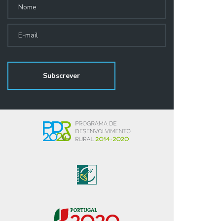
freguesias têm de saber
moldar a paisagem. Pretendemos
aproveitar”.&nbsp;Fonte: Município
dinamizar o território, que tem alma
de Ponte de Lima
e que prima pela diferença com muita
resiliência”. Este novo equipamento
vai permitir ainda melhorar e apoiar
um conjunto de infraestruturas e
equipamentos ligados aos caminhos
pedestres e BTT/Downhill, e
qualificar e certificar esta área como
património natural e cultural. “Foi o
maior investimento efetuado neste
território, meio milhão de euros”
revelou o presidente da Câmara de
Ponte de Lima, e “acreditamos que
terá retorno para a economia local,
sendo esta uma estratégia de
verdadeira eficiência coletiva” disse o
edil. O presidente do Turismo Porto
e Norte, Luís Martins associou-se a