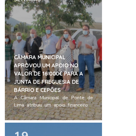
CÂMARA MUNICIPAL
APROVOU UM APOIO NO
VALOR DE 16 000€ PARA A
JUNTA DE FREGUESIA DE
BÁRRIO E CEPÕES
A Câmara Municipal de Ponte de
Lima atribuiu um apoio financeiro à
Junta de freguesia de Bárrio e
Cepões, para comparticipar a
Ler mais
aquisição de uma viatura para
transporte escolar.A nova viatura de