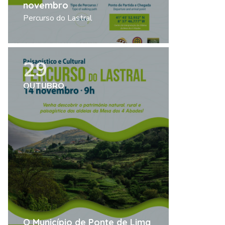
novembro
Percurso do Lastral
Ler mais
29
OUTUBRO
O Município de Ponte de Lima