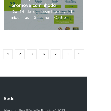
promove caminhada
Dia 14 de de novembro e vai ter
início às 9h, no Centro de
Interpretação das Aldeias da Mesa
dos 4 Abades
Ler mais
1
2
3
6
7
8
9
Sede
Morada:
Rua São João Batista nº 1052