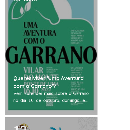
Queres viver 'Uma Aventura
com o Garrano'?
Vem aprender mais sobre o Garrano
no dia 16 de outubro, domingo, em
Vilar do Monte (Ponte de Lima)!
Participa num desafiante peddy-
Ler mais
paper e experimenta montar neste
cavalo especial.O Garrano, o último