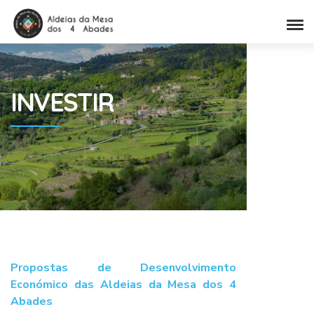
INVESTIR
Propostas de Desenvolvimento
Económico das Aldeias da Mesa dos 4
Abades