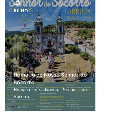
3
26
JULHO
JUNHO
Festas e
Romaria de Nosso Senhor do
Pedro, S
Socorro
João
Romaria de Nosso Senhor do
Festas e
Socorro
Santo Antó
Ler mais
Ler mais