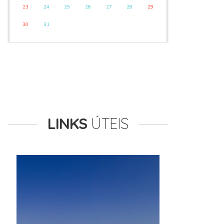
23
24
25
26
27
28
29
30
31
LINKS
ÚTEIS