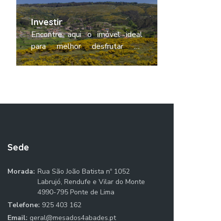
Investir
Fotografi
Encontre aqui o imóvel ideal
Partilhe co
para melhor desfrutar da
fotografias
tranquilidade das nossas
por Terra
aldeias. Contacte a respetiva
Posteriormen
agência imobiliária e descubra o
las e entra
que melhor se adapta aos seus
consigo para 
objetivos.
encontram pu
Sede
Morada:
Rua São João Batista nº 1052
Labrujó, Rendufe e Vilar do Monte
4990-795 Ponte de Lima
Telefone:
925 403 162
Email:
geral@mesados4abades.pt