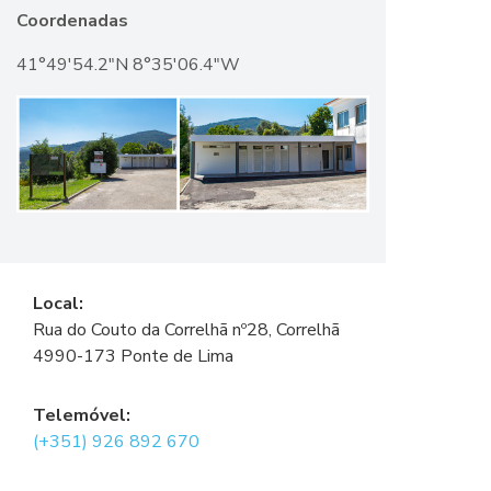
Coordenadas
41°49'54.2"N 8°35'06.4"W
Local:
Rua do Couto da Correlhã nº28, Correlhã
4990-173 Ponte de Lima
Telemóvel:
(+351) 926 892 670