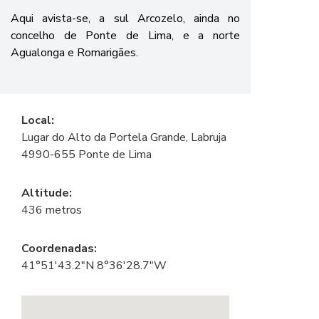
Aqui avista-se, a sul Arcozelo, ainda no
concelho de Ponte de Lima, e a norte
Agualonga e Romarigães.
Local:
Lugar do Alto da Portela Grande, Labruja
4990-655 Ponte de Lima
Altitude:
436 metros
Coordenadas:
41°51'43.2"N 8°36'28.7"W