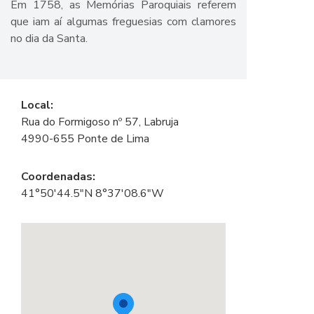
Em 1758, as Memórias Paroquiais referem
que iam aí algumas freguesias com clamores
no dia da Santa.
Local:
Rua do Formigoso nº 57, Labruja
4990-655 Ponte de Lima
Coordenadas:
41°50'44.5"N 8°37'08.6"W