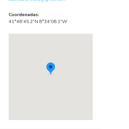
Coordenadas:
41°48'45.2"N 8°34'08.1"W