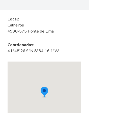
Local:
Calheiros
4990-575 Ponte de Lima
Coordenadas:
41°48'26.9"N 8°34'16.1"W